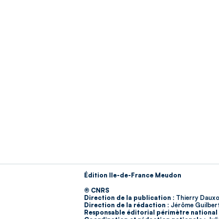
Édition Ile-de-France Meudon
© CNRS
Direction de la publication :
Thierry Dauxo
Direction de la rédaction :
Jérôme Guilber
Responsable éditorial périmètre national 