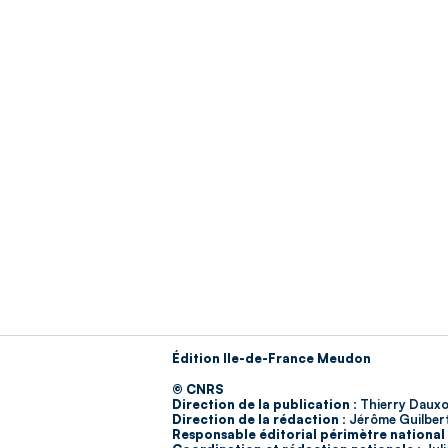
Édition Ile-de-France Meudon
© CNRS
Direction de la publication :
Thierry Dauxo
Direction de la rédaction :
Jérôme Guilber
Responsable éditorial périmètre national 