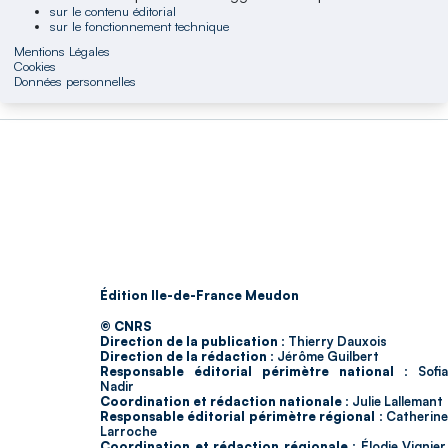
sur le contenu éditorial
sur le fonctionnement technique
Mentions Légales
Cookies
Données personnelles
Édition Ile-de-France Meudon
© CNRS
Direction de la publication :
Thierry Dauxois
Direction de la rédaction :
Jérôme Guilbert
Responsable éditorial périmètre national :
Sofia
Nadir
Coordination et rédaction nationale :
Julie Lallemant
Responsable éditorial périmètre régional :
Catherin
Larroche
Coordination et rédaction régionale :
Élodie Vignier,