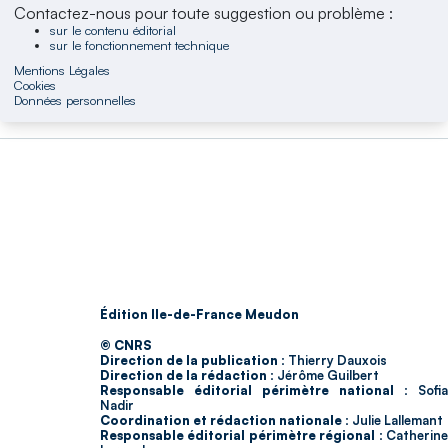
Contactez-nous pour toute suggestion ou problème :
sur le contenu éditorial
sur le fonctionnement technique
Mentions Légales
Cookies
Données personnelles
Édition Ile-de-France Meudon
© CNRS
Direction de la publication :
Thierry Dauxois
Direction de la rédaction :
Jérôme Guilbert
Responsable éditorial périmètre national :
Sofia
Nadir
Coordination et rédaction nationale :
Julie Lallemant
Responsable éditorial périmètre régional :
Catherin