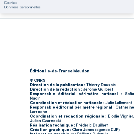
Cookies
Données personnelles
Édition Ile-de-France Meudon
© CNRS
Direction de la publication :
Thierry Dauxois
Direction de la rédaction :
Jérôme Guilbert
Responsable éditorial périmètre national :
Sofia
Nadir
Coordination et rédaction nationale :
Julie Lallemant
Responsable éditorial périmètre régional :
Catherin
Larroche
Coordination et rédaction régionale :
Élodie Vignier,
Julien Czarnecki
Réalisation technique :
Frédéric Druilhet
Création graphique :
Clare Jones (agence CJP)