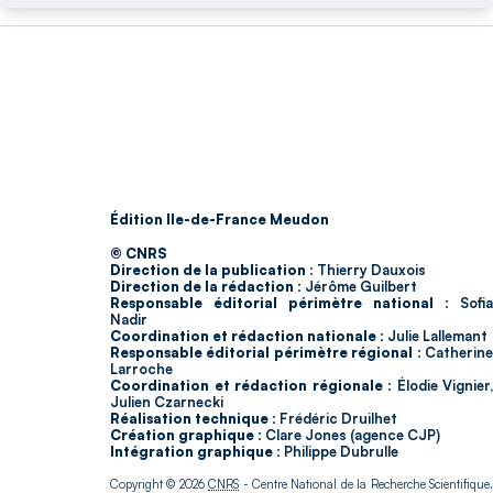
Édition Ile-de-France Meudon
© CNRS
Direction de la publication :
Thierry Dauxois
Direction de la rédaction :
Jérôme Guilbert
Responsable éditorial périmètre national :
Sofia
Nadir
Coordination et rédaction nationale :
Julie Lallemant
Responsable éditorial périmètre régional :
Catherin
Larroche
Coordination et rédaction régionale :
Élodie Vignier,
Julien Czarnecki
Réalisation technique :
Frédéric Druilhet
Création graphique :
Clare Jones (agence CJP)
Intégration graphique :
Philippe Dubrulle
Copyright © 2026
CNRS
- Centre National de la Recherche Scientifique