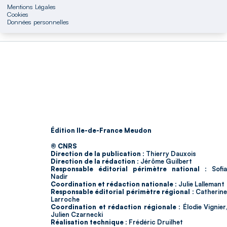
Mentions Légales
Cookies
Données personnelles
Édition Ile-de-France Meudon
© CNRS
Direction de la publication :
Thierry Dauxois
Direction de la rédaction :
Jérôme Guilbert
Responsable éditorial périmètre national :
Sofia
Nadir
Coordination et rédaction nationale :
Julie Lallemant
Responsable éditorial périmètre régional :
Catherin
Larroche
Coordination et rédaction régionale :
Élodie Vignier,
Julien Czarnecki
Réalisation technique :
Frédéric Druilhet