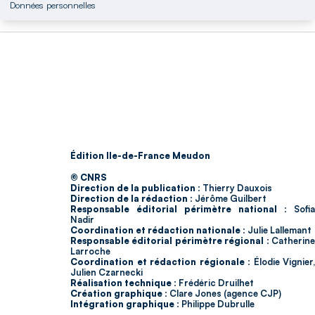
Données personnelles
Édition Ile-de-France Meudon
© CNRS
Direction de la publication :
Thierry Dauxois
Direction de la rédaction :
Jérôme Guilbert
Responsable éditorial périmètre national :
Sofia
Nadir
Coordination et rédaction nationale :
Julie Lallemant
Responsable éditorial périmètre régional :
Catherin
Larroche
Coordination et rédaction régionale :
Élodie Vignier,
Julien Czarnecki
Réalisation technique :
Frédéric Druilhet
Création graphique :
Clare Jones (agence CJP)
Intégration graphique :
Philippe Dubrulle