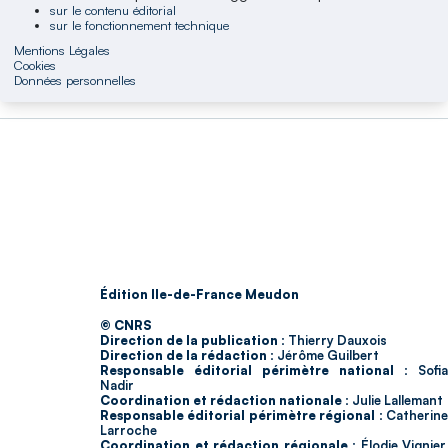
sur le contenu éditorial
sur le fonctionnement technique
Mentions Légales
Cookies
Données personnelles
Édition Ile-de-France Meudon
© CNRS
Direction de la publication :
Thierry Dauxois
Direction de la rédaction :
Jérôme Guilbert
Responsable éditorial périmètre national :
Sofia
Nadir
Coordination et rédaction nationale :
Julie Lallemant
Responsable éditorial périmètre régional :
Catherin
Larroche
Coordination et rédaction régionale :
Élodie Vignier,