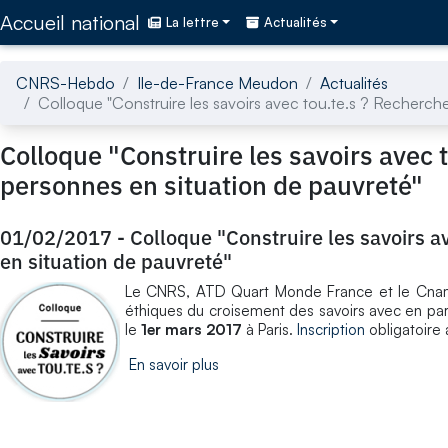
Accédez directement au contenu de la page
Accueil national
La lettre
Actualités
CNRS-Hebdo
Ile-de-France Meudon
Actualités
Colloque "Construire les savoirs avec tou.te.s ? Recherche
Colloque "Construire les savoirs avec 
personnes en situation de pauvreté"
01/02/2017
-
Colloque "Construire les savoirs a
en situation de pauvreté"
Le CNRS, ATD Quart Monde France et le Cnam o
éthiques du croisement des savoirs avec en parti
le
1er mars 2017
à Paris.
Inscription
obligatoire 
En savoir plus