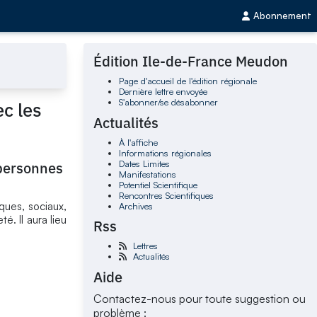
Abonnement
Édition Ile-de-France Meudon
Page d'accueil de l'édition régionale
Dernière lettre envoyée
S'abonner/se désabonner
ec les
Actualités
À l'affiche
Informations régionales
Dates Limites
 personnes
Manifestations
Potentiel Scientifique
Rencontres Scientifiques
ues, sociaux,
Archives
é. Il aura lieu
Rss
Lettres
Actualités
Aide
Contactez-nous pour toute suggestion ou
problème :