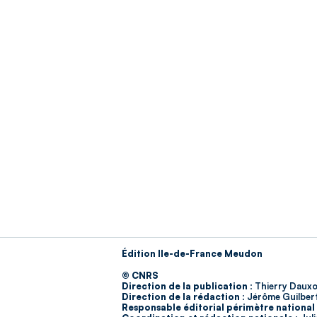
Édition Ile-de-France Meudon
© CNRS
Direction de la publication :
Thierry Dauxo
Direction de la rédaction :
Jérôme Guilber
Responsable éditorial périmètre national 