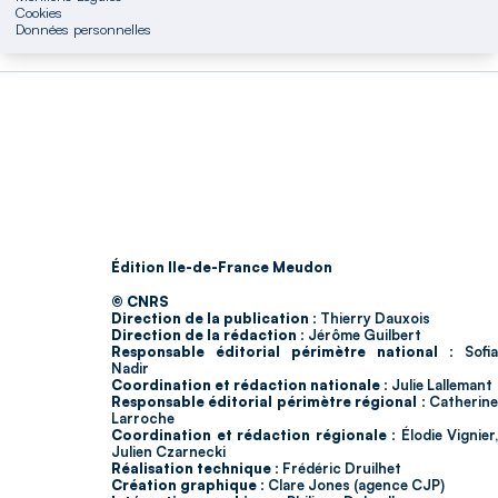
Cookies
Données personnelles
Édition Ile-de-France Meudon
© CNRS
Direction de la publication :
Thierry Dauxois
Direction de la rédaction :
Jérôme Guilbert
Responsable éditorial périmètre national :
Sofia
Nadir
Coordination et rédaction nationale :
Julie Lallemant
Responsable éditorial périmètre régional :
Catherin
Larroche
Coordination et rédaction régionale :
Élodie Vignier,
Julien Czarnecki
Réalisation technique :
Frédéric Druilhet
Création graphique :
Clare Jones (agence CJP)