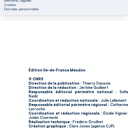
Mentions Légales
Cookies
Données personnelles
Édition Ile-de-France Meudon
© CNRS
Direction de la publication :
Thierry Dauxois
Direction de la rédaction :
Jérôme Guilbert
Responsable éditorial périmètre national :
Sofia
Nadir
Coordination et rédaction nationale :
Julie Lallemant
Responsable éditorial périmètre régional :
Catherin
Larroche
Coordination et rédaction régionale :
Élodie Vignier,
Julien Czarnecki
Réalisation technique :
Frédéric Druilhet
Création graphique :
Clare Jones (agence CJP)