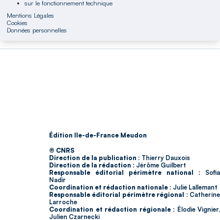
sur le fonctionnement technique
Mentions Légales
Cookies
Données personnelles
Édition Ile-de-France Meudon
© CNRS
Direction de la publication :
Thierry Dauxois
Direction de la rédaction :
Jérôme Guilbert
Responsable éditorial périmètre national :
Sofia
Nadir
Coordination et rédaction nationale :
Julie Lallemant
Responsable éditorial périmètre régional :
Catherin
Larroche
Coordination et rédaction régionale :
Élodie Vignier,
Julien Czarnecki