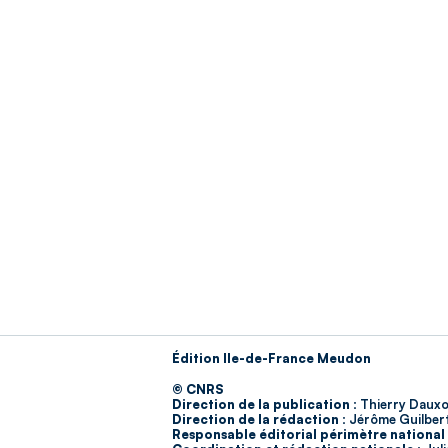
Édition Ile-de-France Meudon
© CNRS
Direction de la publication :
Thierry Dauxo
Direction de la rédaction :
Jérôme Guilber
Responsable éditorial périmètre national 