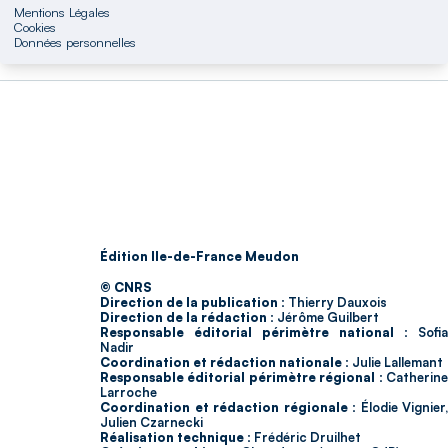
Mentions Légales
Cookies
Données personnelles
Édition Ile-de-France Meudon
© CNRS
Direction de la publication :
Thierry Dauxois
Direction de la rédaction :
Jérôme Guilbert
Responsable éditorial périmètre national :
Sofia
Nadir
Coordination et rédaction nationale :
Julie Lallemant
Responsable éditorial périmètre régional :
Catherin
Larroche
Coordination et rédaction régionale :
Élodie Vignier,
Julien Czarnecki
Réalisation technique :
Frédéric Druilhet