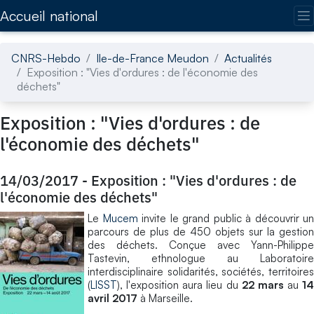
Accédez directement au contenu de la page
Accueil national
CNRS-Hebdo
Ile-de-France Meudon
Actualités
Exposition : "Vies d'ordures : de l'économie des
déchets"
Exposition : "Vies d'ordures : de
l'économie des déchets"
14/03/2017
-
Exposition : "Vies d'ordures : de
l'économie des déchets"
Le
Mucem
invite le grand public à découvrir un
parcours de plus de 450 objets sur la gestion
des déchets. Conçue avec Yann-Philippe
Tastevin, ethnologue au Laboratoire
interdisciplinaire solidarités, sociétés, territoires
(
LISST
), l'exposition aura lieu du
22 mars
au
14
avril 2017
à Marseille.