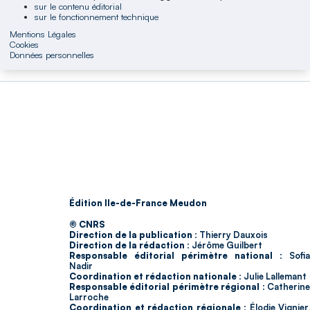
sur le contenu éditorial
sur le fonctionnement technique
Mentions Légales
Cookies
Données personnelles
Édition Ile-de-France Meudon
© CNRS
Direction de la publication :
Thierry Dauxois
Direction de la rédaction :
Jérôme Guilbert
Responsable éditorial périmètre national :
Sofia
Nadir
Coordination et rédaction nationale :
Julie Lallemant
Responsable éditorial périmètre régional :
Catherin
Larroche
Coordination et rédaction régionale :
Élodie Vignier,