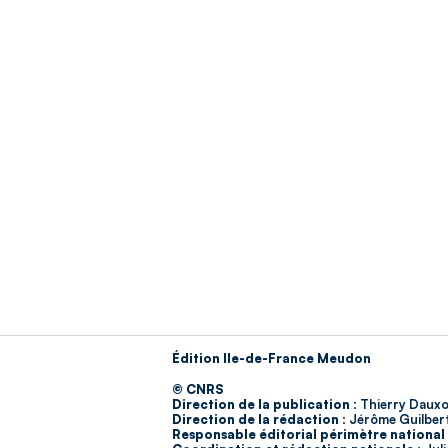
Édition Ile-de-France Meudon
© CNRS
Direction de la publication :
Thierry Dauxo
Direction de la rédaction :
Jérôme Guilber
Responsable éditorial périmètre national 