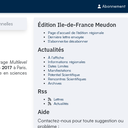
Abonnement
nnelles
Édition Ile-de-France Meudon
Page d'accueil de l'édition régionale
Dernière lettre envoyée
S'abonner/se désabonner
Actualités
À l'affiche
Informations régionales
vrage
Multilevel
Dates Limites
 2017
à Paris.
Manifestations
he en sciences
Potentiel Scientifique
Rencontres Scientifiques
Archives
Rss
Lettres
Actualités
Aide
Contactez-nous pour toute suggestion ou
problème :