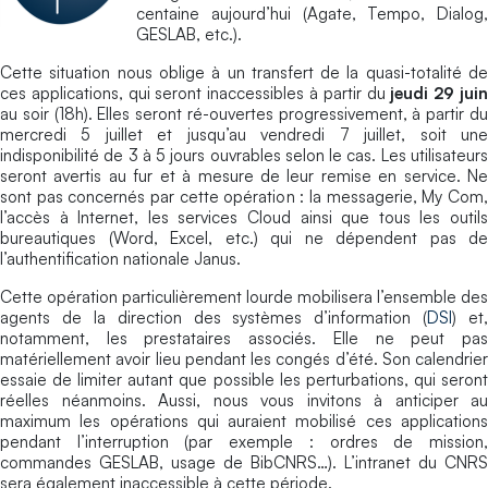
centaine aujourd’hui (Agate, Tempo, Dialog,
GESLAB, etc.).
Cette situation nous oblige à un transfert de la quasi-totalité de
ces applications, qui seront inaccessibles à partir du
jeudi 29 jui
au soir (18h). Elles seront ré-ouvertes progressivement, à partir du
mercredi 5 juillet et jusqu’au vendredi 7 juillet, soit une
indisponibilité de 3 à 5 jours ouvrables selon le cas. Les utilisateurs
seront avertis au fur et à mesure de leur remise en service. Ne
sont pas concernés par cette opération : la messagerie, My Com,
l’accès à Internet, les services Cloud ainsi que tous les outils
bureautiques (Word, Excel, etc.) qui ne dépendent pas de
l’authentification nationale Janus.
Cette opération particulièrement lourde mobilisera l’ensemble des
agents de la direction des systèmes d’information (
DSI
) et,
notamment, les prestataires associés. Elle ne peut pas
matériellement avoir lieu pendant les congés d’été. Son calendrier
essaie de limiter autant que possible les perturbations, qui seront
réelles néanmoins. Aussi, nous vous invitons à anticiper au
maximum les opérations qui auraient mobilisé ces applications
pendant l’interruption (par exemple : ordres de mission,
commandes GESLAB, usage de BibCNRS…). L’intranet du CNRS
sera également inaccessible à cette période.