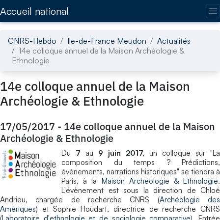
Accédez directement au contenu de la page
Accueil national
CNRS-Hebdo
Ile-de-France Meudon
Actualités
14e colloque annuel de la Maison Archéologie &
Ethnologie
14e colloque annuel de la Maison
Archéologie & Ethnologie
17/05/2017
-
14e colloque annuel de la Maison
Archéologie & Ethnologie
Du
7
au
9 juin 2017,
un colloque sur "La
composition du temps ? Prédictions,
événements, narrations historiques"
se tiendra à
Paris, à la
Maison Archéologie & Ethnologie
.
L'évènement est sous la direction de Chloé
Andrieu, chargée de recherche CNRS (
Archéologie de
Amériques
) et Sophie Houdart, directrice de recherche CNRS
(
Laboratoire d'ethnologie et de sociologie comparative
). Entré