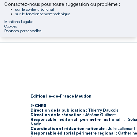
Contactez-nous pour toute suggestion ou problème :
sur le contenu éditorial
sur le fonctionnement technique
Mentions Légales
Cookies
Données personnelles
Édition Ile-de-France Meudon
© CNRS
Direction de la publication :
Thierry Dauxois
Direction de la rédaction :
Jérôme Guilbert
Responsable éditorial périmètre national :
Sofia
Nadir
Coordination et rédaction nationale :
Julie Lallemant
Responsable éditorial périmètre régional :
Catherin