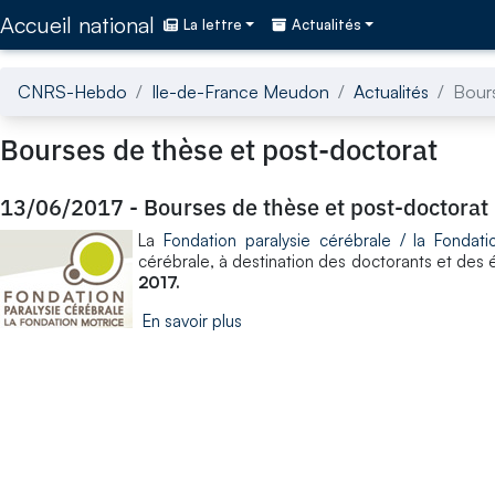
Accédez directement au contenu de la page
Accueil national
La lettre
Actualités
CNRS-Hebdo
Ile-de-France Meudon
Actualités
Bours
Bourses de thèse et post-doctorat
13/06/2017
-
Bourses de thèse et post-doctorat
La
Fondation paralysie cérébrale / la Fondati
cérébrale, à destination des doctorants et des é
2017.
En savoir plus