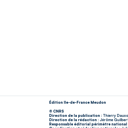
Édition Ile-de-France Meudon
© CNRS
Direction de la publication :
Thierry Dauxo
Direction de la rédaction :
Jérôme Guilber
Responsable éditorial périmètre national 