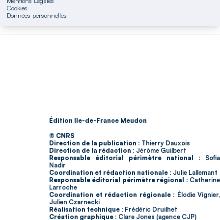
Mentions Légales
Cookies
Données personnelles
Édition Ile-de-France Meudon
© CNRS
Direction de la publication :
Thierry Dauxois
Direction de la rédaction :
Jérôme Guilbert
Responsable éditorial périmètre national :
Sofia
Nadir
Coordination et rédaction nationale :
Julie Lallemant
Responsable éditorial périmètre régional :
Catherin
Larroche
Coordination et rédaction régionale :
Élodie Vignier,
Julien Czarnecki
Réalisation technique :
Frédéric Druilhet
Création graphique :
Clare Jones (agence CJP)