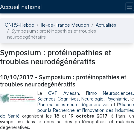
Accédez directement au contenu de la page
Accueil national
CNRS-Hebdo
Ile-de-France Meudon
Actualités
Symposium : protéinopathies et troubles
neurodégénératifs
Symposium : protéinopathies et
troubles neurodégénératifs
10/10/2017
-
Symposium : protéinopathies et
troubles neurodégénératifs
Le
CVT Aviesan
, l'
Itmo Neurosciences,
Sciences Cognitives, Neurologie, Psychiatrie
, le
Plan maladies neuro-dégénératives
et l'
Alliance
pour la Recherche et l'Innovation des Industries
de Santé
organisent les
18
et
19 octobre 2017
, à Paris, u
symposium dans le domaine des protéinopathies et maladies
dégénératives.