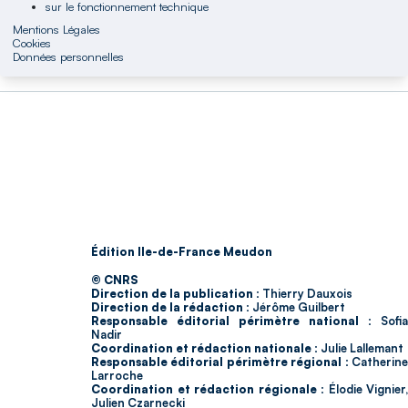
sur le fonctionnement technique
Mentions Légales
Cookies
Données personnelles
Édition Ile-de-France Meudon
© CNRS
Direction de la publication :
Thierry Dauxois
Direction de la rédaction :
Jérôme Guilbert
Responsable éditorial périmètre national :
Sofia
Nadir
Coordination et rédaction nationale :
Julie Lallemant
Responsable éditorial périmètre régional :
Catherin
Larroche
Coordination et rédaction régionale :
Élodie Vignier,
Julien Czarnecki