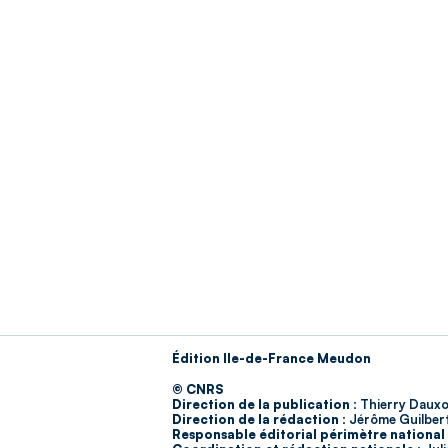
Édition Ile-de-France Meudon
© CNRS
Direction de la publication :
Thierry Dauxo
Direction de la rédaction :
Jérôme Guilber
Responsable éditorial périmètre national 