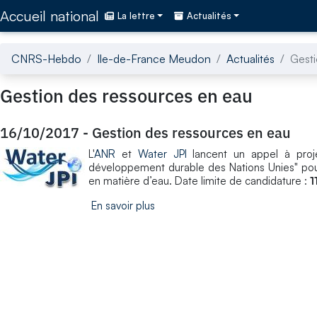
Accédez directement au contenu de la page
Accueil national
La lettre
Actualités
CNRS-Hebdo
Ile-de-France Meudon
Actualités
Gesti
Gestion des ressources en eau
16/10/2017
-
Gestion des ressources en eau
L'
ANR
et
Water JPI
lancent un appel à proj
développement durable des Nations Unies" pour
en matière d’eau. Date limite de candidature :
1
En savoir plus