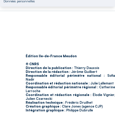
Données personnelles
Édition Ile-de-France Meudon
© CNRS
Direction de la publication :
Thierry Dauxois
Direction de la rédaction :
Jérôme Guilbert
Responsable éditorial périmètre national :
Sofia
Nadir
Coordination et rédaction nationale :
Julie Lallemant
Responsable éditorial périmètre régional :
Catherin
Larroche
Coordination et rédaction régionale :
Élodie Vignier,
Julien Czarnecki
Réalisation technique :
Frédéric Druilhet
Création graphique :
Clare Jones (agence CJP)
Intégration graphique :
Philippe Dubrulle