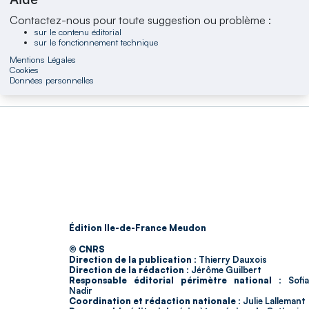
Contactez-nous pour toute suggestion ou problème :
sur le contenu éditorial
sur le fonctionnement technique
Mentions Légales
Cookies
Données personnelles
Édition Ile-de-France Meudon
© CNRS
Direction de la publication :
Thierry Dauxois
Direction de la rédaction :
Jérôme Guilbert
Responsable éditorial périmètre national :
Sofia
Nadir
Coordination et rédaction nationale :
Julie Lallemant