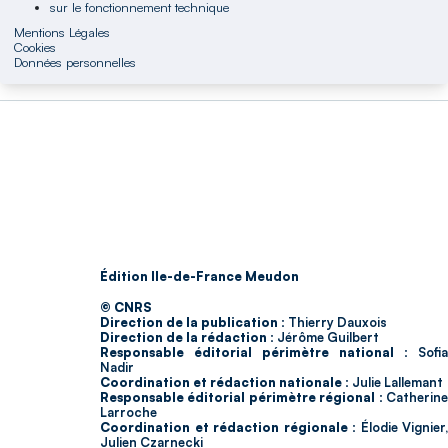
sur le fonctionnement technique
Mentions Légales
Cookies
Données personnelles
Édition Ile-de-France Meudon
© CNRS
Direction de la publication :
Thierry Dauxois
Direction de la rédaction :
Jérôme Guilbert
Responsable éditorial périmètre national :
Sofia
Nadir
Coordination et rédaction nationale :
Julie Lallemant
Responsable éditorial périmètre régional :
Catherin
Larroche
Coordination et rédaction régionale :
Élodie Vignier,
Julien Czarnecki