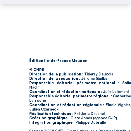
Édition Ile-de-France Meudon
© CNRS
Direction de la publication :
Thierry Dauxois
Direction de la rédaction :
Jérôme Guilbert
Responsable éditorial périmètre national :
Sofia
Nadir
Coordination et rédaction nationale :
Julie Lallemant
Responsable éditorial périmètre régional :
Catherin
Larroche
Coordination et rédaction régionale :
Élodie Vignier,
Julien Czarnecki
Réalisation technique :
Frédéric Druilhet
Création graphique :
Clare Jones (agence CJP)
Intégration graphique :
Philippe Dubrulle