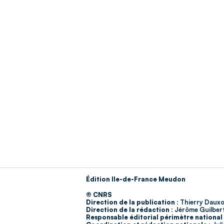
Édition Ile-de-France Meudon
© CNRS
Direction de la publication :
Thierry Dauxo
Direction de la rédaction :
Jérôme Guilber
Responsable éditorial périmètre national 