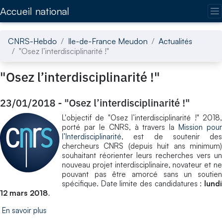
Accédez directement au contenu de la page
Accueil national
CNRS-Hebdo
Ile-de-France Meudon
Actualités
"Osez l’interdisciplinarité !"
"Osez l’interdisciplinarité !"
23/01/2018
-
"Osez l’interdisciplinarité !"
L'objectif de "Osez l’interdisciplinarité !" 2018,
porté par le CNRS, à travers la
Mission pour
l’Interdisciplinarité
, est de soutenir des
chercheurs CNRS (depuis huit ans minimum)
souhaitant réorienter leurs recherches vers un
nouveau projet interdisciplinaire, novateur et ne
pouvant pas être amorcé sans un soutien
spécifique. Date limite des candidatures :
lund
12 mars 2018
.
En savoir plus