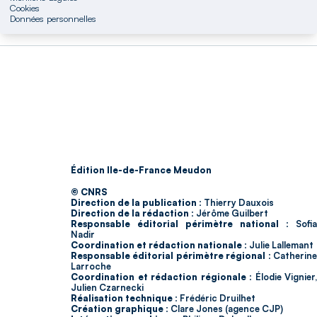
Cookies
Données personnelles
Édition Ile-de-France Meudon
© CNRS
Direction de la publication :
Thierry Dauxois
Direction de la rédaction :
Jérôme Guilbert
Responsable éditorial périmètre national :
Sofia
Nadir
Coordination et rédaction nationale :
Julie Lallemant
Responsable éditorial périmètre régional :
Catherin
Larroche
Coordination et rédaction régionale :
Élodie Vignier,
Julien Czarnecki
Réalisation technique :
Frédéric Druilhet
Création graphique :
Clare Jones (agence CJP)