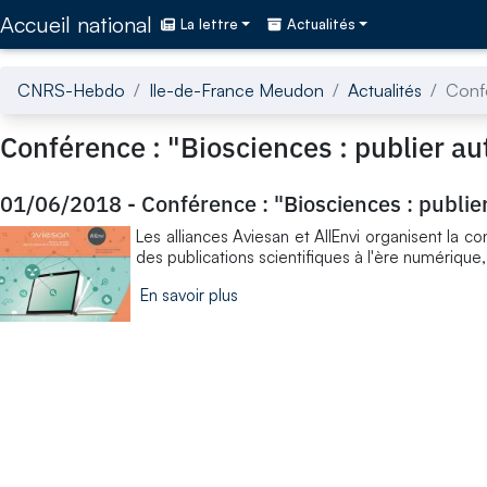
Accédez directement au contenu de la page
Accueil national
La lettre
Actualités
CNRS-Hebdo
Ile-de-France Meudon
Actualités
Confé
Conférence : "Biosciences : publier a
01/06/2018
-
Conférence : "Biosciences : publi
Les alliances Aviesan et AllEnvi organisent la c
des publications scientifiques à l'ère numérique, 
En savoir plus