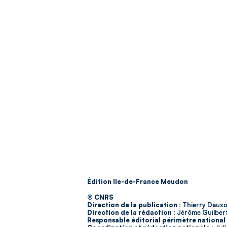
Édition Ile-de-France Meudon
© CNRS
Direction de la publication :
Thierry Dauxo
Direction de la rédaction :
Jérôme Guilber
Responsable éditorial périmètre national 