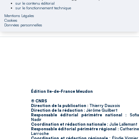
sur le contenu éditorial
sur le fonctionnement technique
Mentions Légales
Cookies
Données personnelles
Édition Ile-de-France Meudon
© CNRS
Direction de la publication :
Thierry Dauxois
Direction de la rédaction :
Jérôme Guilbert
Responsable éditorial périmètre national :
Sofia
Nadir
Coordination et rédaction nationale :
Julie Lallemant
Responsable éditorial périmètre régional :
Catherin
Larroche
Coordination et rédaction régionale :
Élodie Vignier,