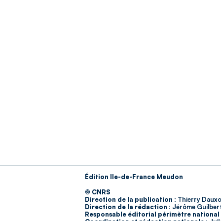
Édition Ile-de-France Meudon
© CNRS
Direction de la publication :
Thierry Dauxo
Direction de la rédaction :
Jérôme Guilber
Responsable éditorial périmètre national 