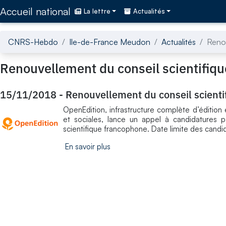
Accédez directement au contenu de la page
Accueil national
La lettre
Actualités
CNRS-Hebdo
Ile-de-France Meudon
Actualités
Renou
Renouvellement du conseil scientifiq
15/11/2018
-
Renouvellement du conseil scienti
OpenEdition, infrastructure complète d’édition
et sociales, lance un appel à candidatures 
scientifique francophone. Date limite des candi
En savoir plus