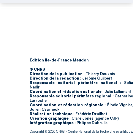
Édition Ile-de-France Meudon
© CNRS
Direction de la publication :
Thierry Dauxois
Direction de la rédaction :
Jérôme Guilbert
Responsable éditorial périmètre national :
Sofia
Nadir
Coordination et rédaction nationale :
Julie Lallemant
Responsable éditorial périmètre régional :
Catherin
Larroche
Coordination et rédaction régionale :
Élodie Vignier,
Julien Czarnecki
Réalisation technique :
Frédéric Druilhet
Création graphique :
Clare Jones (agence CJP)
Intégration graphique :
Philippe Dubrulle
Copyright © 2026
CNRS
- Centre National de la Recherche Scientifique