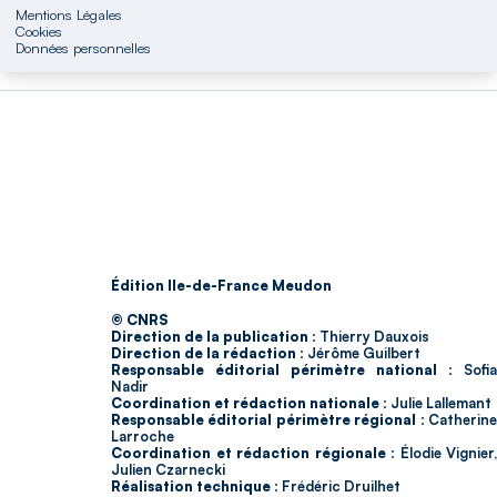
Mentions Légales
Cookies
Données personnelles
Édition Ile-de-France Meudon
© CNRS
Direction de la publication :
Thierry Dauxois
Direction de la rédaction :
Jérôme Guilbert
Responsable éditorial périmètre national :
Sofia
Nadir
Coordination et rédaction nationale :
Julie Lallemant
Responsable éditorial périmètre régional :
Catherin
Larroche
Coordination et rédaction régionale :
Élodie Vignier,
Julien Czarnecki
Réalisation technique :
Frédéric Druilhet