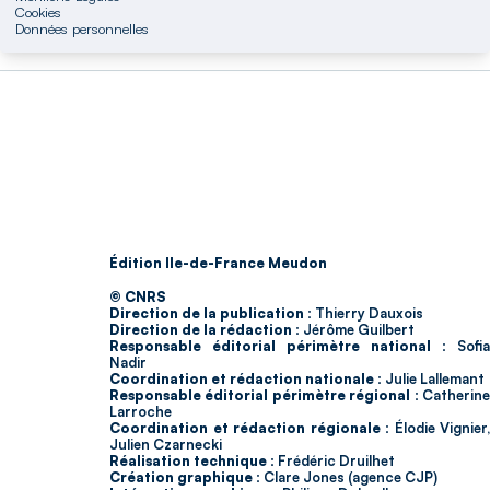
Cookies
Données personnelles
Édition Ile-de-France Meudon
© CNRS
Direction de la publication :
Thierry Dauxois
Direction de la rédaction :
Jérôme Guilbert
Responsable éditorial périmètre national :
Sofia
Nadir
Coordination et rédaction nationale :
Julie Lallemant
Responsable éditorial périmètre régional :
Catherin
Larroche
Coordination et rédaction régionale :
Élodie Vignier,
Julien Czarnecki
Réalisation technique :
Frédéric Druilhet
Création graphique :
Clare Jones (agence CJP)