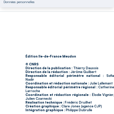
Données personnelles
Édition Ile-de-France Meudon
© CNRS
Direction de la publication :
Thierry Dauxois
Direction de la rédaction :
Jérôme Guilbert
Responsable éditorial périmètre national :
Sofia
Nadir
Coordination et rédaction nationale :
Julie Lallemant
Responsable éditorial périmètre régional :
Catherin
Larroche
Coordination et rédaction régionale :
Élodie Vignier,
Julien Czarnecki
Réalisation technique :
Frédéric Druilhet
Création graphique :
Clare Jones (agence CJP)
Intégration graphique :
Philippe Dubrulle