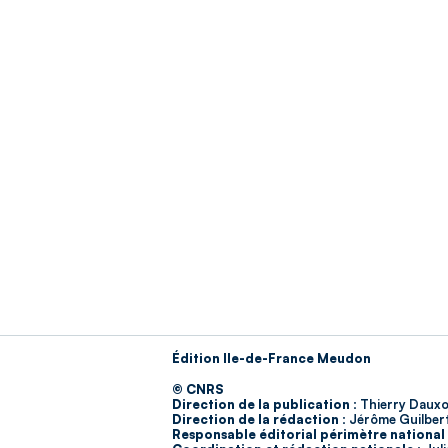
Édition Ile-de-France Meudon
© CNRS
Direction de la publication :
Thierry Dauxo
Direction de la rédaction :
Jérôme Guilber
Responsable éditorial périmètre national 