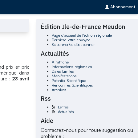
Abonnement
Édition Ile-de-France Meudon
Page d'accueil de l'édition régionale
Dernière lettre envoyée
S'abonner/se désabonner
Actualités
À l'affiche
Informations régionales
nd prix et prix
Dates Limites
umérique dans
Manifestations
ture :
23 avril
Potentiel Scientifique
Rencontres Scientifiques
Archives
Rss
Lettres
Actualités
Aide
Contactez-nous pour toute suggestion ou
problème :