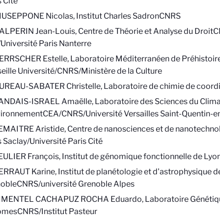
s Cité
IUSEPPONE Nicolas, Institut Charles Sadron
CNRS
ALPERIN Jean-Louis,
Centre de Théorie et Analyse du Droit
C
Université Paris Nanterre
ERRSCHER Estelle, Laboratoire Méditerranéen de Préhistoire
eille Université/CNRS/Ministère de la Culture
UREAU-SABATER Christelle, Laboratoire de chimie de coordi
ANDAIS-ISRAEL Amaëlle,
Laboratoire des Sciences du Clima
vironnement
CEA/CNRS/Université Versailles Saint-Quentin-e
EMAITRE Aristide, Centre de nanosciences et de nanotechno
s Saclay/Université Paris Cité
EULIER François,
Institut de génomique fonctionnelle de Lyo
ERRAUT Karine,
Institut de planétologie et d'astrophysique d
oble
CNRS/université Grenoble Alpes
IMENTEL CACHAPUZ ROCHA Eduardo, Laboratoire
Génétiq
omes
CNRS/Institut Pasteur