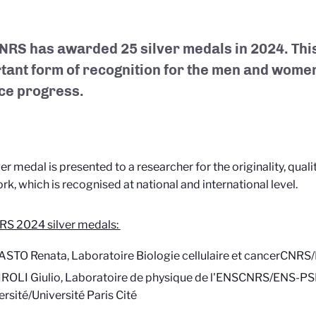
NRS has awarded 25 silver medals in 2024. This
tant form of recognition for the men and wom
ce progress.
ver medal is presented to a researcher for the originality, qual
ork, which is recognised at national and international level.
RS 2024 silver medals:
ASTO Renata, Laboratoire
Biologie cellulaire et cancer
CNRS/I
IROLI Giulio,
Laboratoire de physique de l'ENS
CNRS/ENS-PS
ersité/Université Paris Cité