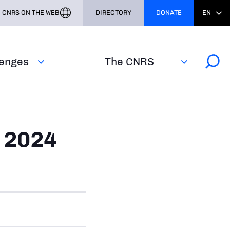
CNRS ON THE WEB
DIRECTORY
DONATE
EN
lenges
The CNRS
 2024