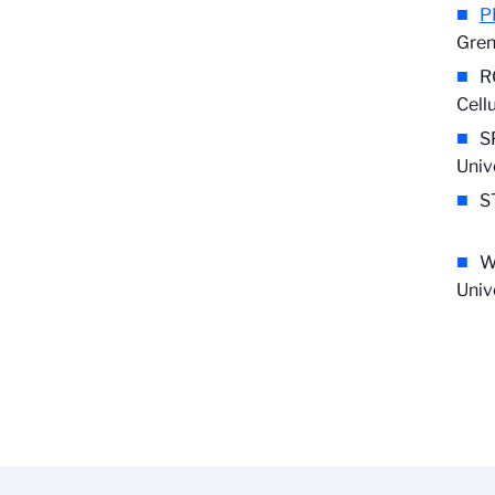
P
Gren
R
Cell
S
Univ
S
W
Univ