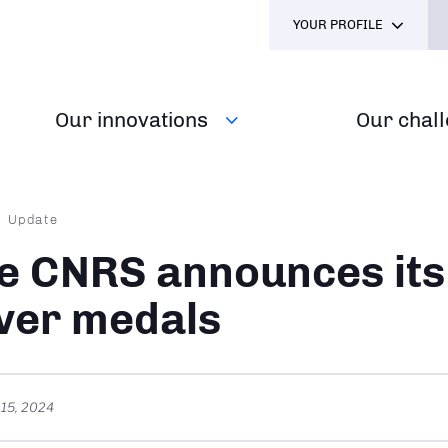
YOUR PROFILE
Our innovations
Our chal
dcrumb
Update
e CNRS announces its
lver medals
 15, 2024