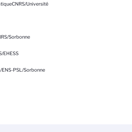
atique
CNRS/Université
RS/Sorbonne
S/EHESS
/ENS-PSL/Sorbonne