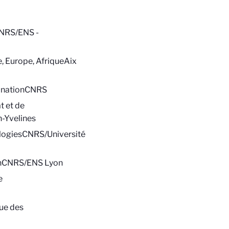
NRS/ENS -
, Europe, Afrique
Aix
nation
CNRS
t et de
n-Yvelines
logies
CNRS/Université
n
CNRS/ENS Lyon
e
ue des