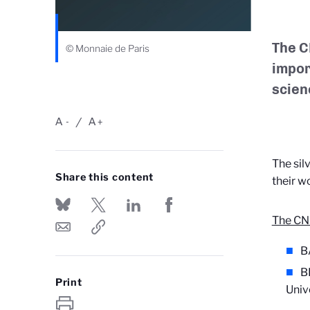
The C
© Monnaie de Paris
impor
scien
A
A
-
+
The sil
Share this content
their w
The CN
B
B
Print
Univ