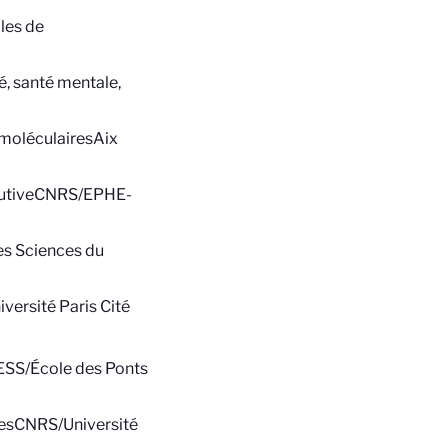
les de
é, santé mentale,
moléculaires
Aix
utive
CNRS/EPHE-
des Sciences du
versité Paris Cité
SS/École des Ponts
es
CNRS/Université