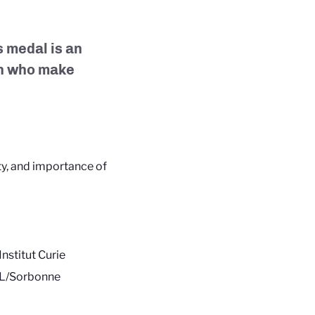
 medal is an
en who make
ity, and importance of
nstitut Curie
L/Sorbonne