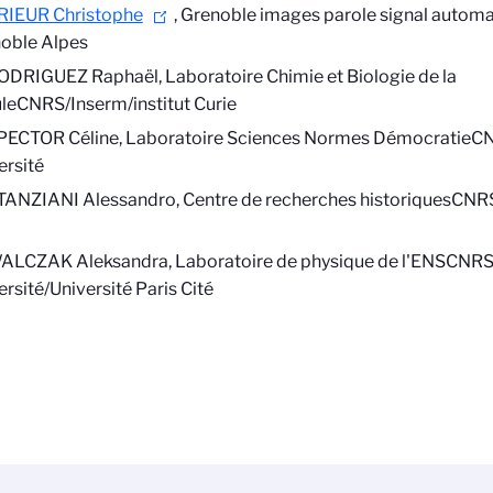
RIEUR Christophe
, Grenoble images parole signal autom
oble Alpes
ODRIGUEZ Raphaël, Laboratoire Chimie et Biologie de la
ule
CNRS/Inserm/institut Curie
PECTOR Céline, Laboratoire
Sciences Normes Démocratie
CN
ersité
TANZIANI Alessandro,
Centre de recherches historiques
CNR
ALCZAK Aleksandra,
Laboratoire de physique de l'ENS
CNRS
ersité/Université Paris Cité