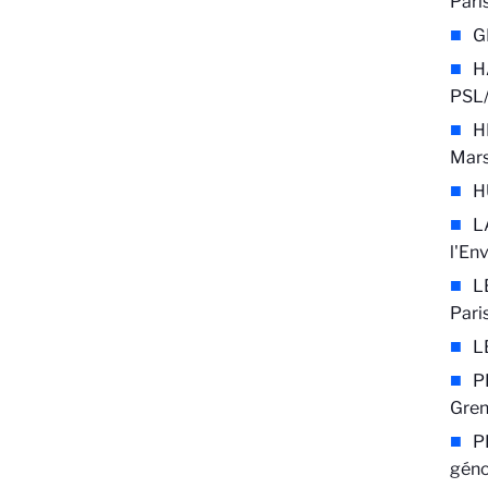
Pari
G
H
PSL/
H
Mars
H
L
l'En
L
Pari
L
P
Gren
P
gén