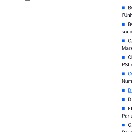
B
l’Un
B
soci
C
Mars
C
PSL/
C
Num
D
D
F
Pari
G