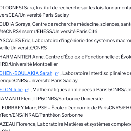
OLOGNESI Sara, Institut de recherche sur les lois fondamenta
ivers
CEA/Université Paris Saclay
OUDIA Soraya,
Centre de recherche médecine, sciences, sant
été
CNRS/Inserm/EHESS/Université Paris Cité
ASCALES Éric,
Laboratoire d'ingénierie des systèmes macro
eille Université/CNRS
HARMANTIER Anne, Centre d'Écologie Fonctionnelle et Évol
IRD/Université Montpellier
OHEN-BOULAKIA Sarah
, Laboratoire Interdisciplinaire 
érique
CNRS/Université Paris Saclay
ELON Julie
,
Mathématiques appliquées à Paris 5
CNRS/Uni
IAMANTI Eleni,
LIP6
CNRS/Sorbonne Université
LEURBAEY Marc, PSE – École d’économie de Paris
CNRS/EHE
sTech/ENS/INRAE/Panthéon Sorbonne
AZEAU Florence, Laboratoire Matières et systèmes complex