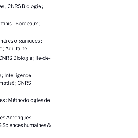
 ; CNRS Biologie ;
inis - Bordeaux ;
ères organiques ;
 ; Aquitaine
CNRS Biologie ; Ile-de-
; Intelligence
omatisé ; CNRS
les ; Méthodologies de
es Amériques ;
RS Sciences humaines &