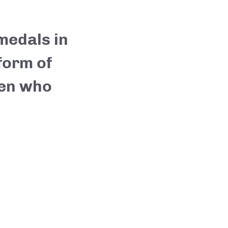
medals in
form of
men who