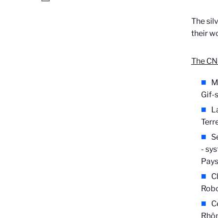
The sil
their w
The CN
M
Gif-
L
Terr
S
- sy
Pays
C
Robo
C
Rhô