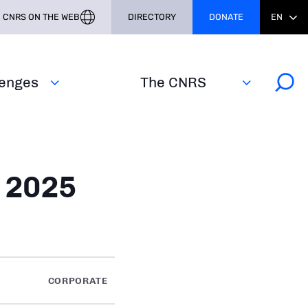
CNRS ON THE WEB
DIRECTORY
DONATE
EN
lenges
The CNRS
 2025
CORPORATE