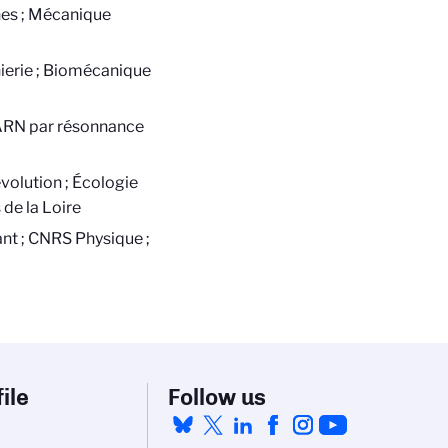
es ; Mécanique
ierie ; Biomécanique
 ARN par résonnance
olution ; Écologie
de la Loire
ant ; CNRS Physique ;
ile
Follow us