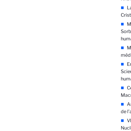
L
Cris
M
Sorb
huma
M
médi
E
Scie
huma
C
Macr
A
de l
V
Nucl