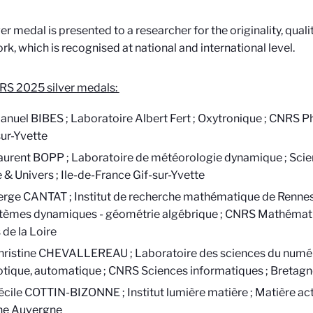
ver medal is presented to a researcher for the originality, qual
ork, which is recognised at national and international level.
RS 2025 silver medals:
anuel BIBES ; Laboratoire Albert Fert ; Oxytronique ; CNRS Ph
sur-Yvette
aurent BOPP ; Laboratoire de météorologie dynamique ; Scie
e & Univers ; Ile-de-France Gif-sur-Yvette
erge CANTAT ; Institut de recherche mathématique de Rennes
stèmes dynamiques - géométrie algébrique ; CNRS Mathémati
 de la Loire
hristine CHEVALLEREAU ; Laboratoire des sciences du numér
tique, automatique ; CNRS Sciences informatiques ; Bretagne
écile COTTIN-BIZONNE ; Institut lumière matière ; Matière act
ne Auvergne