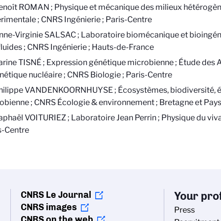
enoît ROMAN ; Physique et mécanique des milieux hétérogèn
rimentale ; CNRS Ingénierie ; Paris-Centre
nne-Virginie SALSAC ; Laboratoire biomécanique et bioingén
fluides ; CNRS Ingénierie ; Hauts-de-France
arine TISNÉ ; Expression génétique microbienne ; Étude des
étique nucléaire ; CNRS Biologie ; Paris-Centre
hilippe VANDENKOORNHUYSE ; Écosystèmes, biodiversité, év
obienne ; CNRS Écologie & environnement ; Bretagne et Pays 
aphaël VOITURIEZ ; Laboratoire Jean Perrin ; Physique du viv
s-Centre
CNRS Le Journal
Your prof
CNRS images
Press
CNRS on the web