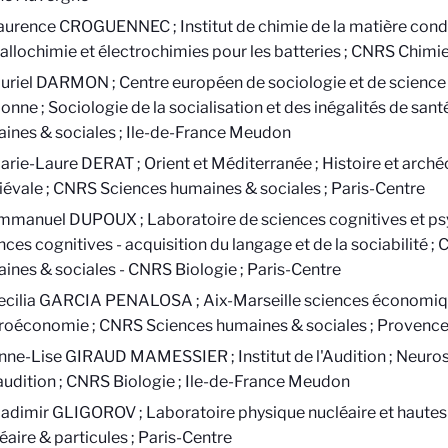
aurence CROGUENNEC ; Institut de chimie de la matière cond
tallochimie et électrochimies pour les batteries ; CNRS Chimie
uriel DARMON ; Centre européen de sociologie et de science p
onne ; Sociologie de la socialisation et des inégalités de san
ines & sociales ; Ile-de-France Meudon
arie-Laure DERAT ; Orient et Méditerranée ; Histoire et archéo
évale ; CNRS Sciences humaines & sociales ; Paris-Centre
mmanuel DUPOUX ; Laboratoire de sciences cognitives et psy
nces cognitives - acquisition du langage et de la sociabilité 
ines & sociales - CNRS Biologie ; Paris-Centre
ecilia GARCIA PENALOSA ; Aix-Marseille sciences économiq
oéconomie ; CNRS Sciences humaines & sociales ; Provence
nne-Lise GIRAUD MAMESSIER ; Institut de l'Audition ; Neuros
’audition ; CNRS Biologie ; Ile-de-France Meudon
ladimir GLIGOROV ; Laboratoire physique nucléaire et hautes
éaire & particules ; Paris-Centre