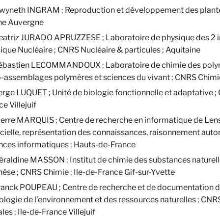
wyneth INGRAM ; Reproduction et développement des plantes
ne Auvergne
eatriz JURADO APRUZZESE ; Laboratoire de physique des 2 inf
ique Nucléaire ; CNRS Nucléaire & particules ; Aquitaine
ébastien LECOMMANDOUX ; Laboratoire de chimie des polym
-assemblages polymères et sciences du vivant ; CNRS Chimie
erge LUQUET ; Unité de biologie fonctionnelle et adaptative ; 
e Villejuif
ierre MARQUIS ; Centre de recherche en informatique de Lens 
ficielle, représentation des connaissances, raisonnement aut
nces informatiques ; Hauts-de-France
éraldine MASSON ; Institut de chimie des substances naturel
hèse ; CNRS Chimie ; Ile-de-France Gif-sur-Yvette
ranck POUPEAU ; Centre de recherche et de documentation d
ologie de l’environnement et des ressources naturelles ; CN
les ; Ile-de-France Villejuif