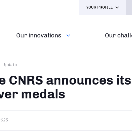
YOUR PROFILE
Our innovations
Our chal
dcrumb
Update
e CNRS announces its
lver medals
 2025