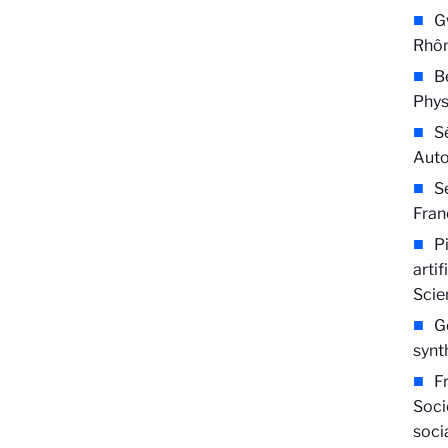
G
Rhô
B
Phys
S
Auto
S
Franc
P
arti
Scie
G
synt
F
Soci
socia