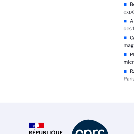
B
expé
A
des 
C
magn
P
micr
R
Pari