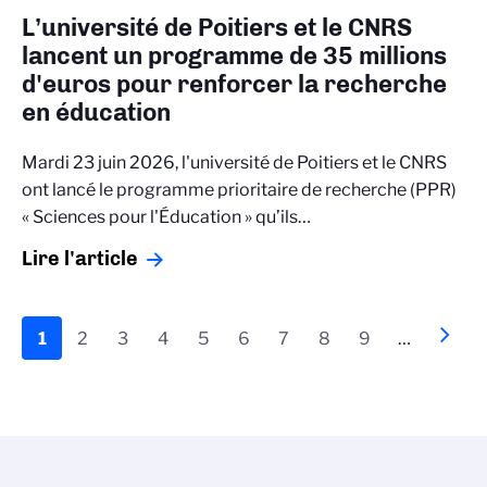
L’université de Poitiers et le CNRS
lancent un programme de 35 millions
d'euros pour renforcer la recherche
en éducation
Mardi 23 juin 2026, l'université de Poitiers et le CNRS
ont lancé le programme prioritaire de recherche (PPR)
« Sciences pour l'Éducation » qu’ils…
Lire l'article
Pagination
Page
1
Page
2
Page
3
Page
4
Page
5
Page
6
Page
7
Page
8
Page
9
…
Page
››
actuelle
suiva