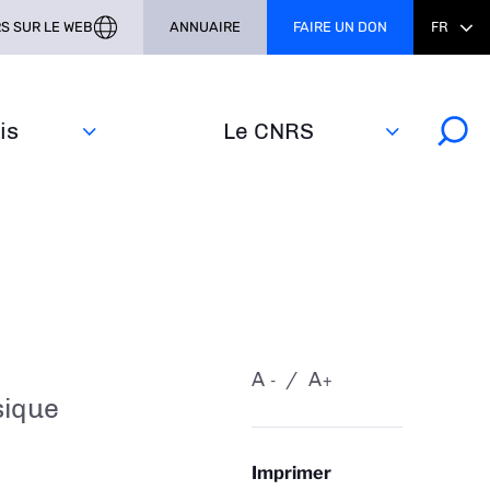
S SUR LE WEB
ANNUAIRE
FAIRE UN DON
FR
s‎
Le CNRS
A
A
-
+
sique
Imprimer