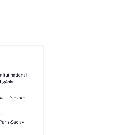
titut national
t génie
als structure
IL
 Paris-Saclay