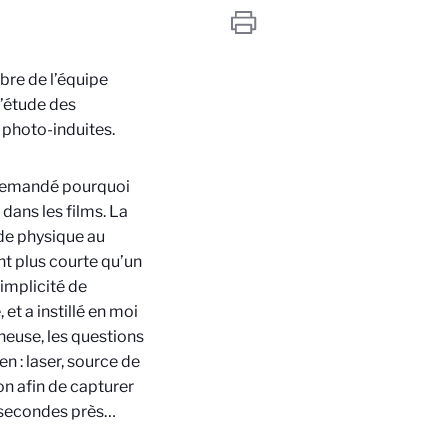
bre de l’équipe
l’étude des
 photo-induites.
 demandé pourquoi
 dans les films. La
 de physique au
nt plus courte qu’un
simplicité de
t a instillé en moi
cheuse, les questions
n : laser, source de
on afin de capturer
tosecondes près…