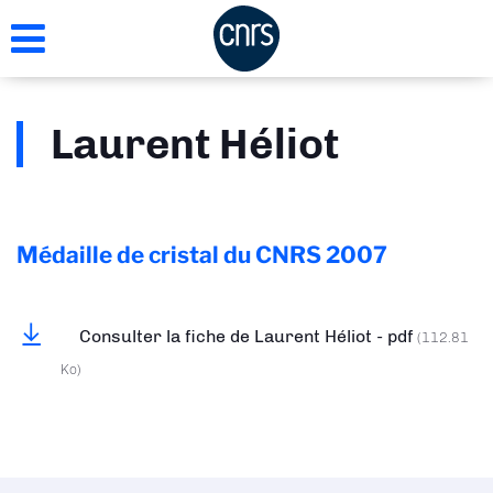
Aller
au
contenu
principal
Laurent Héliot
Médaille de cristal du CNRS
2007
Consulter la fiche de Laurent Héliot - pdf
(112.81
Ko)