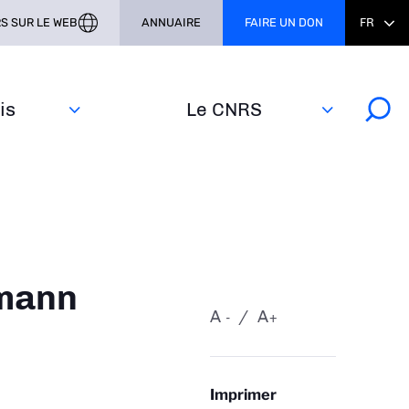
S SUR LE WEB
ANNUAIRE
FAIRE UN DON
FR
s‎
Le CNRS
lmann
A
A
-
+
Imprimer