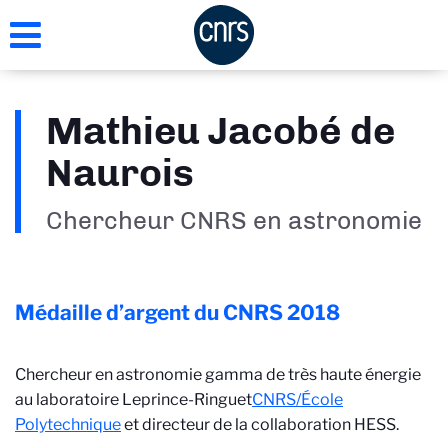
Aller
au
contenu
principal
Mathieu Jacobé de
Naurois
Chercheur CNRS en astronomie
Médaille d’argent du CNRS
2018
Chercheur en astronomie gamma de très haute énergie
au laboratoire Leprince-Ringuet
CNRS/École
Polytechnique
et directeur de la collaboration HESS.