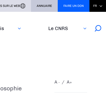
S SUR LE WEB
ANNUAIRE
FAIRE UN DON
FR
s‎
Le CNRS
A
A
-
+
ilosophie