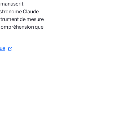
e manuscrit
l’astronome Claude
instrument de mesure
 compréhension que
que