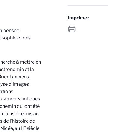
Imprimer
la pensée
ilosophie et des
cherche à mettre en
astronomie et la
rient anciens.
lyse d’images
rations
 fragments antiques
chemin qui ont été
t ainsi été mis au
 de l’histoire de
e
icée, au II
siècle