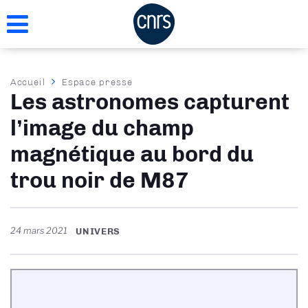
Aller
au
contenu
principal
Fil
Accueil
Espace presse
Les astronomes capturent
d'Ariane
l’image du champ
magnétique au bord du
trou noir de M87
24 mars 2021
UNIVERS