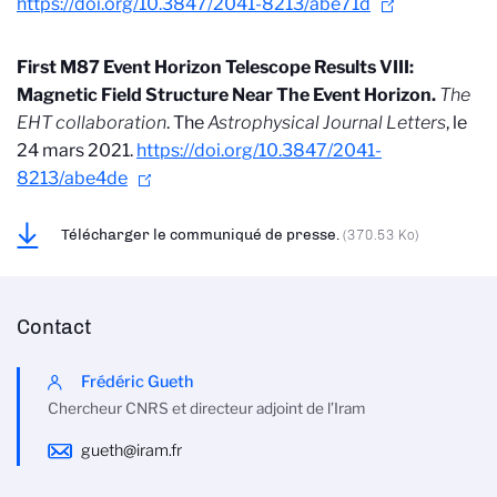
https://doi.org/10.3847/2041-8213/abe71d
First M87 Event Horizon Telescope Results VIII:
Magnetic Field Structure Near The Event Horizon.
The
EHT collaboration
. The
Astrophysical Journal Letters
, le
24 mars 2021.
https://doi.org/10.3847/2041-
8213/abe4de
Télécharger le communiqué de presse.
(370.53 Ko)
Contact
Frédéric Gueth
Chercheur CNRS et directeur adjoint de l’Iram
gueth@iram.fr