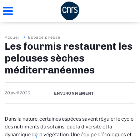
Aller
au
contenu
principal
Fil
Accueil
Espace presse
Les fourmis restaurent les
d'Ariane
pelouses sèches
méditerranéennes
20 avril 2020
ENVIRONNEMENT
Dans la nature, certaines espèces savent réguler le cycle
des nutriments du sol ainsi que la diversité et la
dynamique de la végétation. Une équipe d’écologues et
1