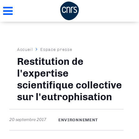
Aller
au
contenu
principal
Fil
Accueil
Espace presse
d'Ariane
Restitution de
l'expertise
scientifique collective
sur l'eutrophisation
20 septembre 2017
ENVIRONNEMENT