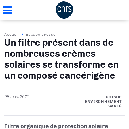
Aller
au
contenu
principal
Fil
Accueil
Espace presse
Un filtre présent dans de
d'Ariane
nombreuses crèmes
solaires se transforme en
un composé cancérigène
08 mars 2021
CHIMIE
ENVIRONNEMENT
SANTÉ
Filtre organique de protection solaire