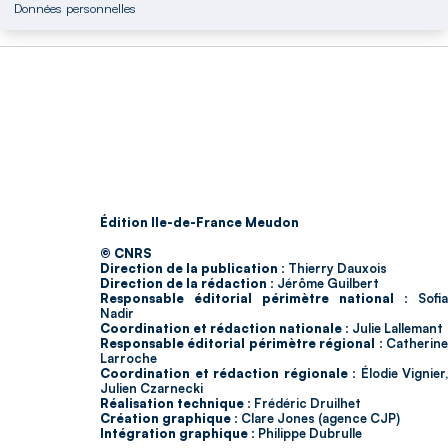
Données personnelles
Édition Ile-de-France Meudon
© CNRS
Direction de la publication :
Thierry Dauxois
Direction de la rédaction :
Jérôme Guilbert
Responsable éditorial périmètre national :
Sofia
Nadir
Coordination et rédaction nationale :
Julie Lallemant
Responsable éditorial périmètre régional :
Catherin
Larroche
Coordination et rédaction régionale :
Élodie Vignier,
Julien Czarnecki
Réalisation technique :
Frédéric Druilhet
Création graphique :
Clare Jones (agence CJP)
Intégration graphique :
Philippe Dubrulle